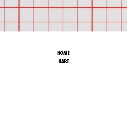
HOME
HART